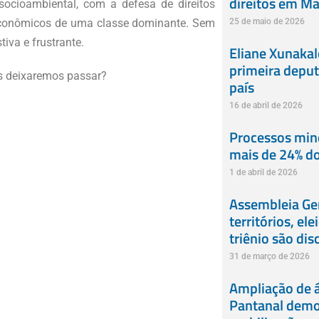
direitos em M
ocioambiental, com a defesa de direitos
 econômicos de uma classe dominante. Sem
25 de maio de 2026
iva e frustrante.
Eliane Xunaka
primeira deput
s deixaremos passar?
país
16 de abril de 2026
Processos min
mais de 24% do
1 de abril de 2026
Assembleia Ger
territórios, el
triênio são dis
31 de março de 2026
Ampliação de á
Pantanal demon