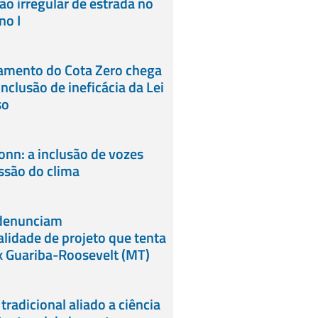
o irregular de estrada no
no I
gamento do Cota Zero chega
nclusão de ineficácia da Lei
so
onn: a inclusão de vozes
ussão do clima
 denunciam
alidade de projeto que tenta
x Guariba-Roosevelt (MT)
radicional aliado a ciência