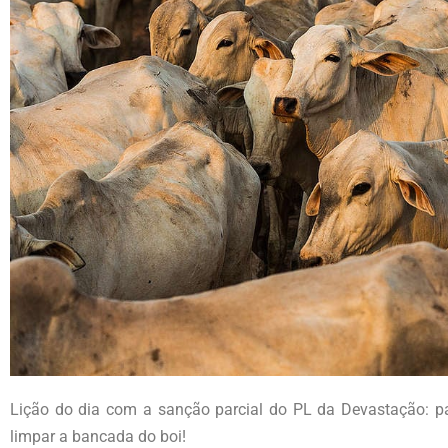
Lição do dia com a sanção parcial do PL da Devastação: p
limpar a bancada do boi!