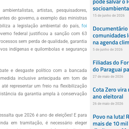
pode salvar o 
socioambienta
ientalistas, artistas, pesquisadores,
15 de junho de 2026
ntantes do governo, a exemplo das ministras
biliza a legislação ambiental do país,
foi
Documentário 
governo federal justificou a sanção com 63
comunidades l
na agenda clim
processos sem perda de qualidade, garantia
povos indígenas e quilombolas e segurança
5 de junho de 2026
Filiadas do Fo
do Paraguai pa
mbate e desgaste político com a bancada
27 de maio de 2026
l, medida inclusive antecipada em tom de
té representar um freio na flexibilização
Cota Zero vira
 distância da garantia ampla à conservação
ano eleitoral
26 de maio de 2026
Povo na luta! R
salta que 2026 é ano de eleições! E para
mais de 10 mil
nda em tramitação, é necessário eleger