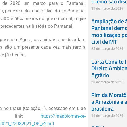
triênio são dis
m de 2020 um marco para o Pantanal.
31 de março de 2026
, por exemplo, que o nível do rio Paraguai
e 50% e 60% menos do que o normal, o que
Ampliação de á
Pantanal demon
recedentes na história do Pantanal.
mobilização po
o passado. Agora, os animais que disputam
civil de MT
ra são um presente cada vez mais raro a
25 de março de 2026
ue já chegou.
Carta Convite l
Direito Ambien
Agrário
20 de março de 2026
Fim da Moratór
a Amazônia e a 
brasileira
no Brasil (Coleção 1), acessado em 6 de
 do link:
https://mapbiomas-br-
11 de março de 2026
2021_22082021_OK_v2.pdf