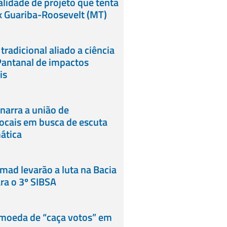
alidade de projeto que tenta
x Guariba-Roosevelt (MT)
radicional aliado a ciência
Pantanal de impactos
is
narra a união de
ocais em busca de escuta
ática
rmad levarão a luta na Bacia
ra o 3º SIBSA
 moeda de “caça votos” em