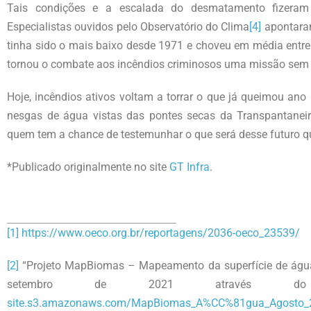
Tais condições e a escalada do desmatamento fizera
Especialistas ouvidos pelo Observatório do Clima
[4]
apontaram
tinha sido o mais baixo desde 1971 e choveu em média entr
tornou o combate aos incêndios criminosos uma missão sem p
Hoje, incêndios ativos voltam a torrar o que já queimou an
nesgas de água vistas das pontes secas da Transpantanei
quem tem a chance de testemunhar o que será desse futuro q
*Publicado originalmente no site
GT Infra
.
[1]
https://www.oeco.org.br/reportagens/2036-oeco_23539/
[2]
“Projeto MapBiomas – Mapeamento da superfície de água 
setembro de 2021 através
site.s3.amazonaws.com/MapBiomas_A%CC%81gua_Agosto_