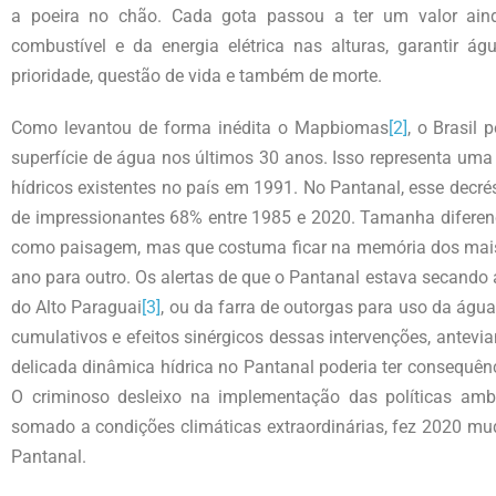
a poeira no chão. Cada gota passou a ter um valor ain
combustível e da energia elétrica nas alturas, garantir ág
prioridade, questão de vida e também de morte.
Como levantou de forma inédita o Mapbiomas
[2]
, o Brasil
superfície de água nos últimos 30 anos. Isso representa um
hídricos existentes no país em 1991. No Pantanal, esse decr
de impressionantes 68% entre 1985 e 2020. Tamanha diferenç
como paisagem, mas que costuma ficar na memória dos mais 
ano para outro. Os alertas de que o Pantanal estava secando
do Alto Paraguai
[3]
, ou da farra de outorgas para uso da águ
cumulativos e efeitos sinérgicos dessas intervenções, antev
delicada dinâmica hídrica no Pantanal poderia ter consequên
O criminoso desleixo na implementação das políticas ambi
somado a condições climáticas extraordinárias, fez 2020 
Pantanal.