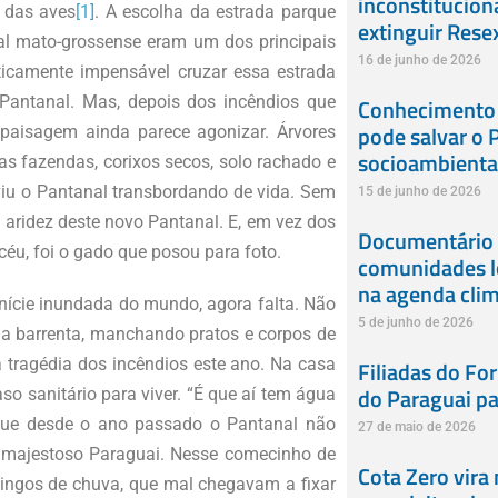
inconstitucion
 das aves
[1]
. A escolha da estrada parque
extinguir Rese
al mato-grossense eram um dos principais
16 de junho de 2026
ticamente impensável cruzar essa estrada
Pantanal. Mas, depois dos incêndios que
Conhecimento t
pode salvar o 
paisagem ainda parece agonizar. Árvores
socioambienta
as fazendas, corixos secos, solo rachado e
viu o Pantanal transbordando de vida. Sem
15 de junho de 2026
 aridez deste novo Pantanal. E, em vez dos
Documentário 
céu, foi o gado que posou para foto.
comunidades l
na agenda clim
nície inundada do mundo, agora falta. Não
5 de junho de 2026
a barrenta, manchando pratos e corpos de
a tragédia dos incêndios este ano. Na casa
Filiadas do Fo
do Paraguai pa
o sanitário para viver. “É que aí tem água
que desde o ano passado o Pantanal não
27 de maio de 2026
o majestoso Paraguai. Nesse comecinho de
Cota Zero vira
ingos de chuva, que mal chegavam a fixar