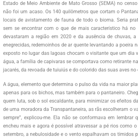
Estado de Meio Ambiente de Mato Grosso (SEMA) no censo
não foi um acaso. Os 140 quilômetros que cortam o Pantan
locais de avistamento de fauna de todo o bioma. Seria pra
sem se encontrar com o que de mais característico há no 
devastaram a região em 2020 e da ausência de chuvas, a 
enegrecidas, redemoinhos de ar quente levantando a poeira n
exposto no lugar das lagoas chocam o visitante que um dia 
água, a família de capivaras se comportava como retirante na
jacarés, da revoada de tuiuiús e do colorido das suas aves no 
A água, elemento que determina o pulso da vida na maior pla
apenas para os bichos, mas também para o pantaneiro. Cheg
quem luta, sob o sol escaldante, para minimizar os efeitos d
de uma moradora da Transpantaneira, as rãs escolheram o vas
sempre”, explicou-me. Ela não se conformava em lembrar 
encheu mais e agora é possível atravessar a pé rios como 
setembro, a nebulosidade e o vento espalhavam os tímidos p