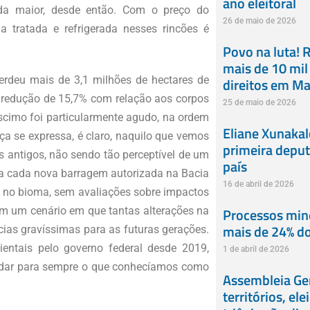
ano eleitoral
da maior, desde então. Com o preço do
26 de maio de 2026
ua tratada e refrigerada nesses rincões é
Povo na luta! R
mais de 10 mil
 perdeu mais de 3,1 milhões de hectares de
direitos em M
a redução de 15,7% com relação aos corpos
25 de maio de 2026
éscimo foi particularmente agudo, na ordem
Eliane Xunaka
a se expressa, é claro, naquilo que vemos
primeira deput
antigos, não sendo tão perceptível de um
país
 a cada nova barragem autorizada na Bacia
16 de abril de 2026
a no bioma, sem avaliações sobre impactos
Processos min
iam um cenário em que tantas alterações na
mais de 24% do
cias gravíssimas para as futuras gerações.
entais pelo governo federal desde 2019,
1 de abril de 2026
mudar para sempre o que conhecíamos como
Assembleia Ger
territórios, el