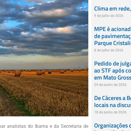
Clima em rede, 
9 de julho de 2026
MPE é acionado
de pavimentaçã
Parque Cristali
8 de julho de 2026
Pedido de jul
ao STF após co
em Mato Gros
29 de junho de 2026
De Cáceres a B
locais na disc
18 de junho de 2026
Organizações
r analistas do Ibama e da Secretaria de