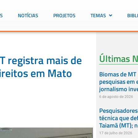
S
NOTÍCIAS
PROJETOS
TEMAS
BIBL
Últimas N
T registra mais de
ireitos em Mato
Biomas de MT 
pesquisas em e
jornalismo inv
6 de agosto de 2026
.
Pesquisadores
técnica que de
Taiamã (MT); 
17 de julho de 2026