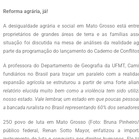
Reforma agrária, já!
A desigualdade agrária e social em Mato Grosso está entre 
proprietários de grandes áreas de terra e as famílias a
situação foi discutida na mesa de análises da realidade ag
parte da programação do lançamento do Caderno de Conflitos
A professora do Departamento de Geografia da UFMT, Camila
fundiários no Brasil para traçar um paralelo com a realid
expansão agrícola se estruturou a partir de uma forte alianç
relatório elucida muito bem como a violência tem sido util
nosso estado. Vale lembrar, um estado em que poucas pessoas 
a bancada ruralista no Brasil representando 60% dos senadores
25O povo de luta em Mato Grosso (Foto: Bruna Pinheiro/F
público federal, Renan Sotto Mayor, enfatizou a impo
instrumento de luta e conquista por direitos humanos. El