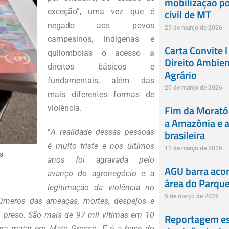
mobilização po
civil de MT
exceção”, uma vez que é
negado aos povos
25 de março de 2026
campesinos, indígenas e
Carta Convite l
quilombolas o acesso a
Direito Ambien
direitos básicos e
Agrário
fundamentais, além das
20 de março de 2026
mais diferentes formas de
Fim da Moratór
violência.
a Amazônia e a 
brasileira
“
A realidade dessas pessoas
é muito triste e nos últimos
11 de março de 2026
na
anos foi agravada pelo
AGU barra acor
avanço do agronegócio e a
área do Parque 
legitimação da violência no
5 de março de 2026
meros das ameaças, mortes, despejos e
do preso. São mais de 97 mil vítimas em 10
Reportagem esp
ena matar em Mato Grosso. E é a base do