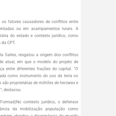
os fatores causadores de conflitos entre
ssentadas ou em acampamentos rurais. A
rária do estado e contexto jurídico, como
 da CPT.
 Salles, resgatou a origem dos conflitos
ade atual, em que o modelo do projeto de
a entre diferentes frações do capital. “
O
izada como instrumento do uso da terra no
são proprietárias de milhões de hectares e
”,
destacou.
ormad)No contexto jurídico, o defensor
rtância da mobilização população como
e também abordou a discrepância do mundo