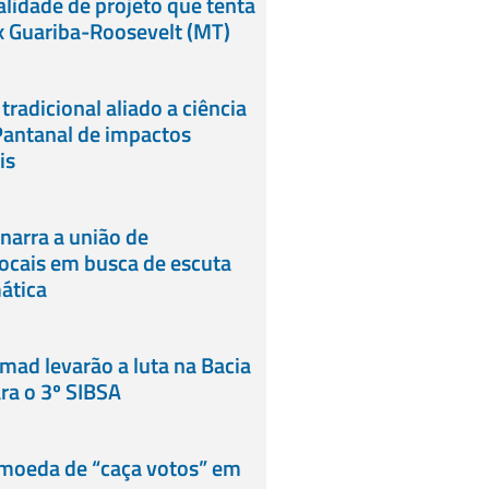
alidade de projeto que tenta
x Guariba-Roosevelt (MT)
radicional aliado a ciência
Pantanal de impactos
is
narra a união de
ocais em busca de escuta
ática
rmad levarão a luta na Bacia
ra o 3º SIBSA
 moeda de “caça votos” em