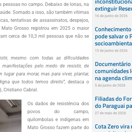
inconstitucion
s pessoas no campo. Debaixo de lonas, na
extinguir Rese
e saúde. Somado a isso, são também vítimas
16 de junho de 2026
icas, tentativas de assassinatos, despejos,
Conhecimento t
, Mato Grosso registrou em 2025 o maior
pode salvar o 
ram cerca de 10,3 mil pessoas que não se
socioambienta
15 de junho de 2026
stir, mesmo com todas as dificuldades
Documentário 
 manifestações pelo medo de resistir, de
comunidades l
ugar para morar, mas para viver, plantar,
na agenda clim
digna que todos temos direito”,
destaca o
5 de junho de 2026
 Cristiano Cabral.
Filiadas do Fo
Os dados de resistência dos
do Paraguai pa
povos do campo,
27 de maio de 2026
quilombolas e indígenas em
Cota Zero vira
Mato Grosso fazem parte do