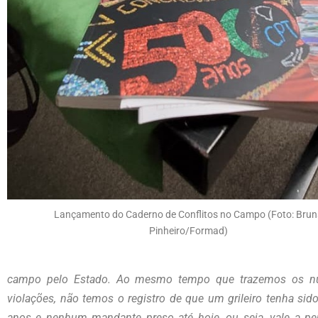
Lançamento do Caderno de Conflitos no Campo (Foto: Bru
Pinheiro/Formad)
campo pelo Estado. Ao mesmo tempo que trazemos os nú
violações, não temos o registro de que um grileiro tenha si
anos e nenhum mandante preso até hoje, ou seja, vale a p