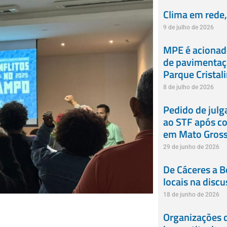
Clima em rede, 
9 de julho de 2026
MPE é acionado
de pavimentaçã
Parque Cristali
8 de julho de 2026
Pedido de jul
ao STF após co
em Mato Gros
29 de junho de 2026
De Cáceres a B
locais na disc
18 de junho de 2026
Organizações