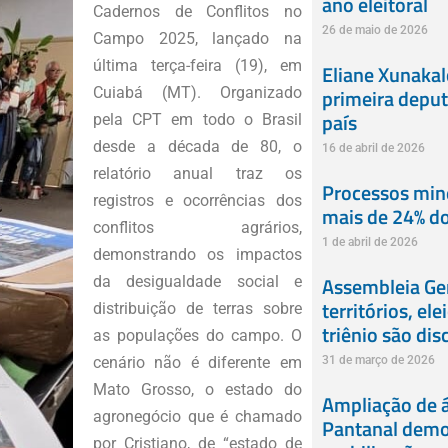
ano eleitoral
Cadernos de Conflitos no
26 de maio de 2026
Campo 2025, lançado na
última terça-feira (19), em
Eliane Xunaka
primeira deput
Cuiabá (MT). Organizado
país
pela CPT em todo o Brasil
desde a década de 80, o
16 de abril de 2026
relatório anual traz os
Processos min
registros e ocorrências dos
mais de 24% do
conflitos agrários,
1 de abril de 2026
demonstrando os impactos
Assembleia Ger
da desigualdade social e
territórios, el
distribuição de terras sobre
triênio são dis
as populações do campo. O
31 de março de 2026
cenário não é diferente em
Mato Grosso, o estado do
Ampliação de á
agronegócio que é chamado
Pantanal demon
por Cristiano, de “estado de