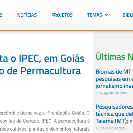
S
NOTÍCIAS
PROJETOS
TEMAS
BIBL
Últimas N
ta o IPEC, em Goiás
uto de Permacultura
Biomas de MT 
pesquisas em e
jornalismo inv
6 de agosto de 2026
Pesquisadores
técnica que de
tercâmbio,dessa vez a Pirenópolis, Goiás. O
Taiamã (MT); 
Ecovilas do Cerrado, IPEC. A permacultura é
sos cultivos, plantas e elementos naturais
17 de julho de 2026