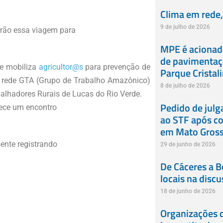
Clima em rede, 
9 de julho de 2026
rão essa viagem para
MPE é acionado
de pavimentaçã
 e mobiliza
agricultor@s
para prevenção de
Parque Cristali
a rede GTA (Grupo de Trabalho Amazônico)
8 de julho de 2026
balhadores Rurais de Lucas do Rio Verde.
Pedido de jul
tece um encontro
ao STF após co
em Mato Gros
ente registrando
29 de junho de 2026
De Cáceres a B
locais na disc
18 de junho de 2026
Organizações