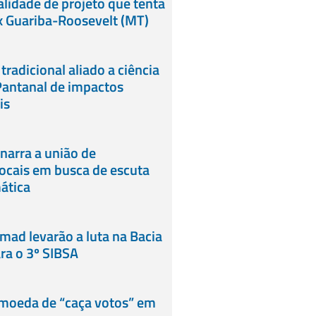
alidade de projeto que tenta
x Guariba-Roosevelt (MT)
radicional aliado a ciência
Pantanal de impactos
is
narra a união de
ocais em busca de escuta
ática
rmad levarão a luta na Bacia
ra o 3º SIBSA
 moeda de “caça votos” em