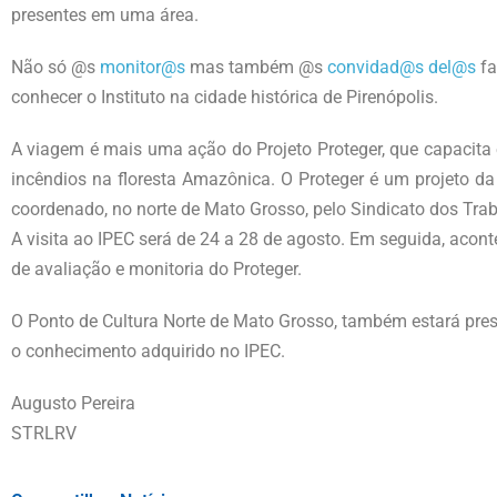
presentes em uma área.
Não só @s
monitor@s
mas também @s
convidad@s
del@s
fa
conhecer o Instituto na cidade histórica de Pirenópolis.
A viagem é mais uma ação do Projeto Proteger, que capacita
incêndios na floresta Amazônica. O Proteger é um projeto d
coordenado, no norte de Mato Grosso, pelo Sindicato dos Tra
A visita ao IPEC será de 24 a 28 de agosto. Em seguida, acon
de avaliação e monitoria do Proteger.
O Ponto de Cultura Norte de Mato Grosso, também estará pres
o conhecimento adquirido no IPEC.
Augusto Pereira
STRLRV